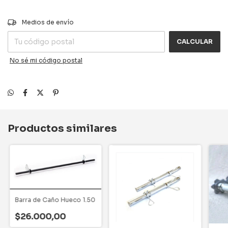
CAMBIAR CP
Entregas para el CP:
Medios de envío
CALCULAR
No sé mi código postal
Productos similares
Barra de Caño Hueco 1.50
$26.000,00