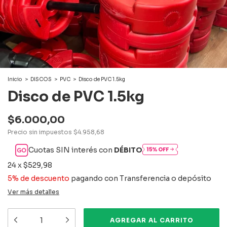
Inicio
>
DISCOS
>
PVC
>
Disco de PVC 1.5kg
Disco de PVC 1.5kg
$6.000,00
Precio sin impuestos
$4.958,68
Cuotas SIN interés con
DÉBITO
24
x
$529,98
5% de descuento
pagando con Transferencia o depósito
Ver más detalles