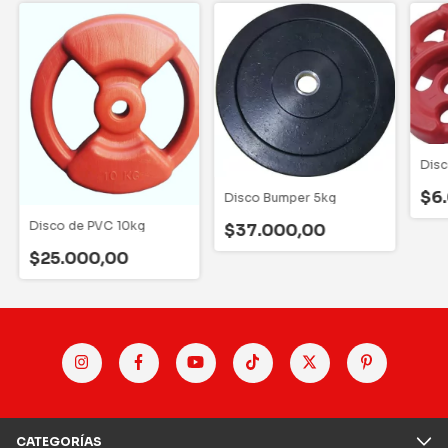
Disc
$6
Disco Bumper 5kg
Disco de PVC 10kg
$37.000,00
$25.000,00
CATEGORÍAS