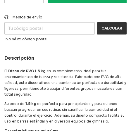
CAMBIAR CP
Entregas para el CP:
Medios de envío
CALCULAR
No sé mi código postal
Descripción
El
Disco de PVC 1.5 kg
es un complemento ideal para tus
entrenamientos de fuerza y resistencia. Fabricado con PVC de alta
calidad, este disco ofrece una combinación perfecta de durabilidad y
ligereza, permitiéndote trabajar diferentes grupos musculares con
total seguridad.
Su peso de
1.5 kg
es perfecto para principiantes y para quienes
buscan progresar en sus rutinas sin sacrificar la comodidad ni el
control durante el ejercicio. Además, su diseño compacto facilita su
uso en barras estándar y en diversos equipos de gimnasio.
Características principales: