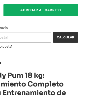
CAMBIAR CP
 CP:
envío
CALCULAR
o postal
n
dy Pum 18 kg:
amiento Completo
u Entrenamiento de