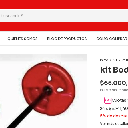
QUIENES SOMOS
BLOG DE PRODUCTOS
CÓMO COMPRAR
Inicio
>
KIT
>
kit 
kit Bo
$65.000
Precio sin impu
Cuotas 
24
x
$5.741,40
5% de descue
Ver más detalle