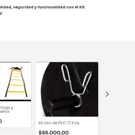
alidad, seguridad y funcionalidad con el Kit
g!
rtuga y
daños
kit Body Pump 
0
kit Liso de PVC 17.5 kg
$71.000,00
$65.000,00