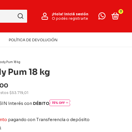
0
¡Hola!
Iniciá sesión
O podés registrarte
POLÍTICA DE DEVOLUCIÓN
Body Pum 18 kg
dy Pum 18 kg
,00
estos
$53.719,01
SIN interés con
DÉBITO
nto
pagando con Transferencia o depósito
s