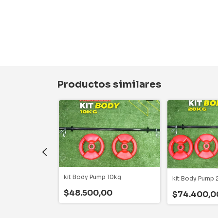
Productos similares
C 30kg
0
kit Body Pump 10kg
kit Body Pump
$48.500,00
$74.400,0