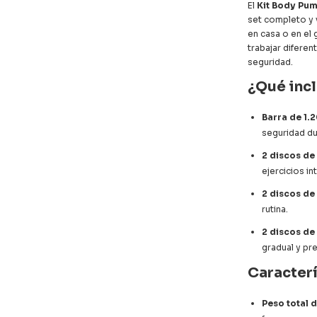
El
Kit Body Pum
set completo y 
en casa o en el 
trabajar diferen
seguridad.
¿Qué incl
Barra de 1.
seguridad du
2 discos de
ejercicios in
2 discos de
rutina.
2 discos de 
gradual y pre
Caracter
Peso total d