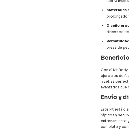
fuerza muscul
Materiales 
prolongado y
Diseño erg
discos se des
Versatilidad
press de pec
Beneficio
Con el Kit Body 
ejercicios de fu
nivel. Es perfec
avanzados que b
Envío y d
Este kit está di
rápidos y seguro
entrenamiento y
completo y conf