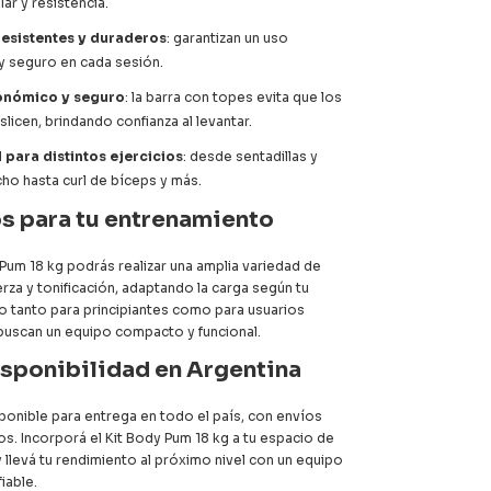
ar y resistencia.
resistentes y duraderos
: garantizan un uso
 seguro en cada sesión.
onómico y seguro
: la barra con topes evita que los
licen, brindando confianza al levantar.
 para distintos ejercicios
: desde sentadillas y
ho hasta curl de bíceps y más.
s para tu entrenamiento
Pum 18 kg podrás realizar una amplia variedad de
erza y tonificación, adaptando la carga según tu
to tanto para principiantes como para usuarios
uscan un equipo compacto y funcional.
isponibilidad en Argentina
sponible para entrega en todo el país, con envíos
s. Incorporá el Kit Body Pum 18 kg a tu espacio de
 llevá tu rendimiento al próximo nivel con un equipo
iable.