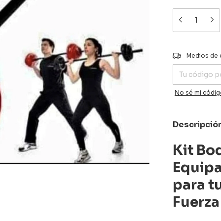
Entregas para el
Medios de 
No sé mi códig
Descripció
Kit Bo
Equip
para t
Fuerza