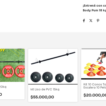
¡Entrená con c
Body Pum 18 k
Kit 10 Conos To
 20kg
Escalera 10 Pel
kit Liso de PVC 15kg
0
$20.000,0
$55.000,00